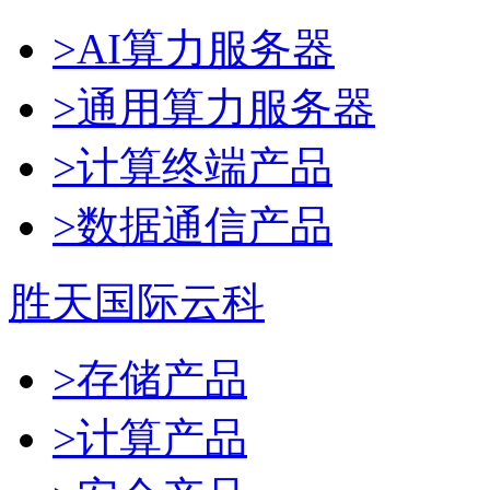
>AI算力服务器
>通用算力服务器
>计算终端产品
>数据通信产品
胜天国际云科
>存储产品
>计算产品