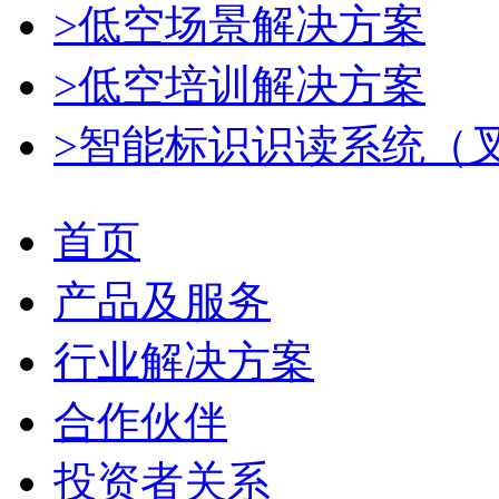
>低空场景解决方案
>低空培训解决方案
>智能标识识读系统（
首页
产品及服务
行业解决方案
合作伙伴
投资者关系