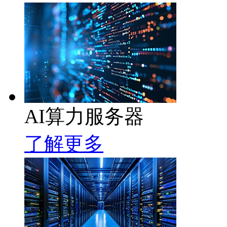
AI算力服务器
了解更多