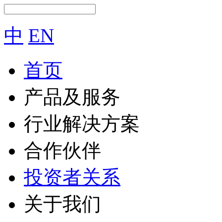
中
EN
首页
产品及服务
行业解决方案
合作伙伴
投资者关系
关于我们