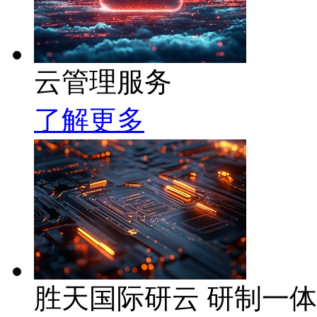
云管理服务
了解更多
胜天国际研云 研制一