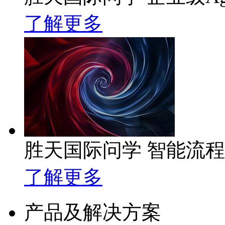
了解更多
胜天国际问学 智能流
了解更多
产品及解决方案