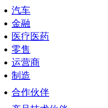
汽车
金融
医疗医药
零售
运营商
制造
合作伙伴