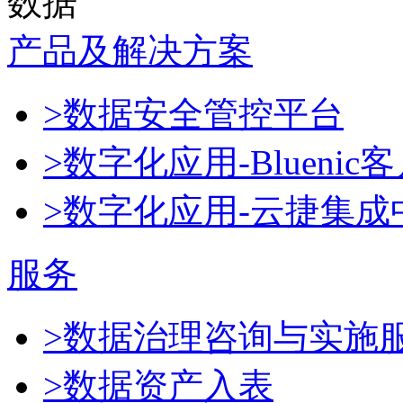
数据
产品及解决方案
>数据安全管控平台
>数字化应用-Blueni
>数字化应用-云捷集成
服务
>数据治理咨询与实施
>数据资产入表