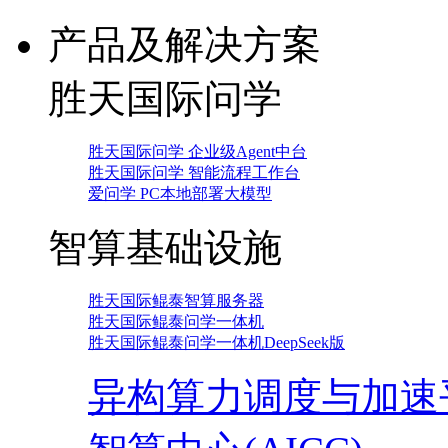
产品及解决方案
胜天国际问学
胜天国际问学 企业级Agent中台
胜天国际问学 智能流程工作台
爱问学 PC本地部署大模型
智算基础设施
胜天国际鲲泰智算服务器
胜天国际鲲泰问学一体机
胜天国际鲲泰问学一体机DeepSeek版
异构算力调度与加速